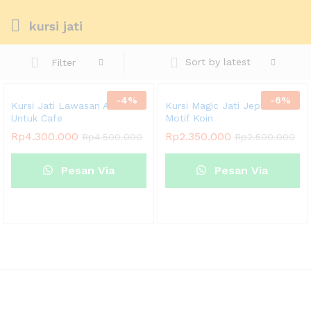
kursi jati
Sort by latest
Filter
-
4
%
-
6
%
Kursi Jati Lawasan Antik
Kursi Magic Jati Jepara
Untuk Cafe
Motif Koin
Rp
4.300.000
Rp
2.350.000
Rp
4.500.000
Rp
2.500.000
Pesan Via
Pesan Via
Whatsapp
Whatsapp