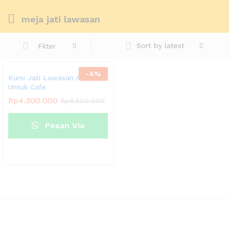
meja jati lawasan
Sort by latest
Filter
-
4
%
Kursi Jati Lawasan Antik
Untuk Cafe
Rp
4.300.000
Rp
4.500.000
Pesan Via
Whatsapp