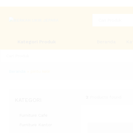
Chat Kami Sekarang
All
Kategori Produk
Beranda
Ka
All
Beranda
»
pintu kelir
2
Products found
KATEGORI
Furniture Cafe
Furniture Kantor