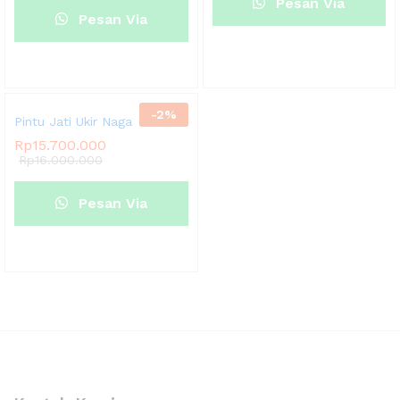
Pesan Via
Pesan Via
Whatsapp
Whatsapp
-
2
%
Pintu Jati Ukir Naga
Rp
15.700.000
Rp
16.000.000
Pesan Via
Whatsapp