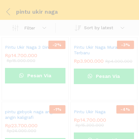
pintu ukir naga
Sort by latest
Filter
-
2
%
-
3
%
Pintu Ukir Naga 3 Dimensi
Pintu Ukir Naga Murah
Terbaru
Rp
14.700.000
Rp
15.000.000
Rp
3.900.000
Rp
4.000.000
Pesan Via
Pesan Via
Whatsapp
Whatsapp
-
1
%
-
4
%
pintu gebyok naga angin-
Pintu Ukir Naga
angin kaligrafi
Rp
14.700.000
Rp
23.700.000
Rp
15.300.000
Rp
24.000.000