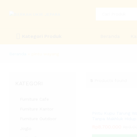
All
Kategori Produk
Beranda
Ka
Beranda
»
pintu wayang
5
Products found
KATEGORI
Furniture Cafe
Furniture Kantor
Pintu Kupu Tarung Wa
Furniture Outdoor
Tanpa Makhluk Hidup 
Rp
Rp
8.700.000
8.700.000
Rp
Rp
9.0
9.0
Joglo