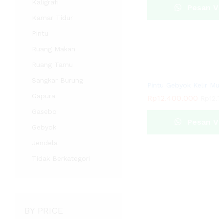
Kaligrafi
Pesan V
Kamar Tidur
Whatsap
Pintu
Ruang Makan
Ruang Tamu
Sangkar Burung
Pintu Gebyok Kelir M
Gapura
Rp
Rp
12.400.000
12.400.000
Rp
Rp
12
12
Gasebo
Pesan V
Gebyok
Jendela
Whatsap
Tidak Berkategori
BY PRICE