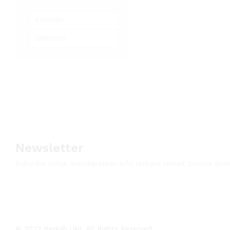
Newsletter
Subcribe untuk mendapatkan info terbaru terkait produk Berk
© 2022 Berkah Ukir. All Rights Reserved