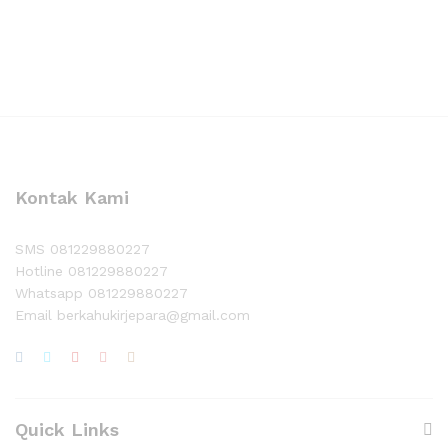
Whatsapp
Kontak Kami
SMS 081229880227
Hotline 081229880227
Whatsapp 081229880227
Email berkahukirjepara@gmail.com
Quick Links