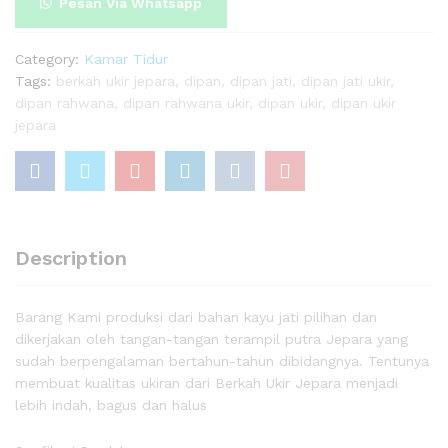
Pesan Via Whatsapp
Category:
Kamar Tidur
Tags:
berkah ukir jepara
,
dipan
,
dipan jati
,
dipan jati ukir
,
dipan rahwana
,
dipan rahwana ukir
,
dipan ukir
,
dipan ukir
jepara
Description
Barang Kami produksi dari bahan kayu jati pilihan dan
dikerjakan oleh tangan-tangan terampil putra Jepara yang
sudah berpengalaman bertahun-tahun dibidangnya. Tentunya
membuat kualitas ukiran dari Berkah Ukir Jepara menjadi
lebih indah, bagus dan halus