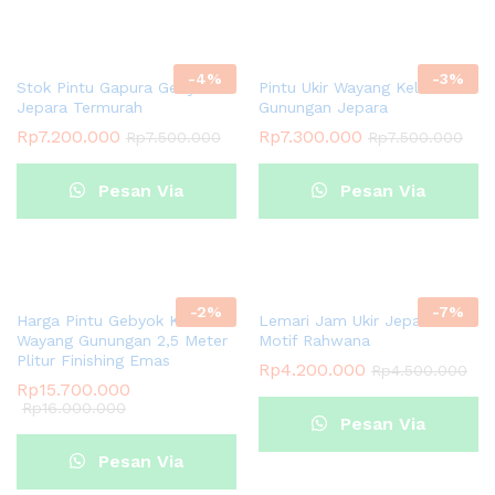
Whatsapp
Whatsapp
-
4
%
-
3
%
Stok Pintu Gapura Gebyok
Pintu Ukir Wayang Kelir
Jepara Termurah
Gunungan Jepara
Rp
7.200.000
Rp
7.300.000
Rp
7.500.000
Rp
7.500.000
Pesan Via
Pesan Via
Whatsapp
Whatsapp
-
2
%
-
7
%
Harga Pintu Gebyok Kelir
Lemari Jam Ukir Jepara
Wayang Gunungan 2,5 Meter
Motif Rahwana
Plitur Finishing Emas
Rp
4.200.000
Rp
4.500.000
Rp
15.700.000
Rp
16.000.000
Pesan Via
Pesan Via
Whatsapp