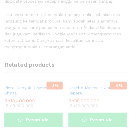
diupdate prosesnya setiap minggu ke pemesan barang.
Jika anda pernah tertipu waktu belanja online silahkan cek
langsung ke tempat produksi kami sudah jelas alamatnya
warga desa kami pun semua sudah tau Berkah Ukir Jepara
dan juga kami sediakan Google Maps untuk mempermudah
ketempat kami. Dan jika masih kesulitan kami siap
menjemput waktu kedatangan anda.
Related products
-
3
%
-
5
%
Pintu-Gebyok 3 Meter Rama
Gasebo Minimalis Jati Ukir
Shinta
Jepara
Rp
18.400.000
Rp
38.000.000
Rp
19.000.000
Rp
40.000.000
Pesan Via
Pesan Via