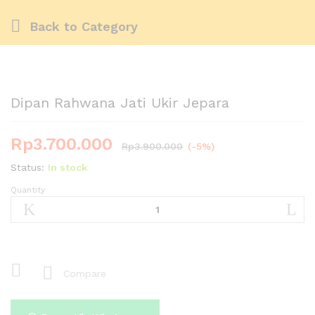
Back to
Category
Dipan Rahwana Jati Ukir Jepara
Rp
3.700.000
Rp
3.900.000
(-5%)
Status:
In stock
Quantity
Dipan
Rahwana
Jati
Ukir
Jepara
quantity
Compare