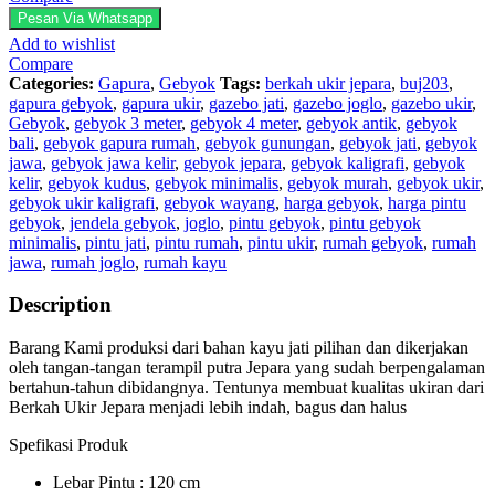
Full
Pesan Via Whatsapp
Ukir
Add to wishlist
quantity
Compare
Categories:
Gapura
,
Gebyok
Tags:
berkah ukir jepara
,
buj203
,
gapura gebyok
,
gapura ukir
,
gazebo jati
,
gazebo joglo
,
gazebo ukir
,
Gebyok
,
gebyok 3 meter
,
gebyok 4 meter
,
gebyok antik
,
gebyok
bali
,
gebyok gapura rumah
,
gebyok gunungan
,
gebyok jati
,
gebyok
jawa
,
gebyok jawa kelir
,
gebyok jepara
,
gebyok kaligrafi
,
gebyok
kelir
,
gebyok kudus
,
gebyok minimalis
,
gebyok murah
,
gebyok ukir
,
gebyok ukir kaligrafi
,
gebyok wayang
,
harga gebyok
,
harga pintu
gebyok
,
jendela gebyok
,
joglo
,
pintu gebyok
,
pintu gebyok
minimalis
,
pintu jati
,
pintu rumah
,
pintu ukir
,
rumah gebyok
,
rumah
jawa
,
rumah joglo
,
rumah kayu
Description
Barang Kami produksi dari bahan kayu jati pilihan dan dikerjakan
oleh tangan-tangan terampil putra Jepara yang sudah berpengalaman
bertahun-tahun dibidangnya. Tentunya membuat kualitas ukiran dari
Berkah Ukir Jepara menjadi lebih indah, bagus dan halus
Spefikasi Produk
Lebar Pintu : 120 cm