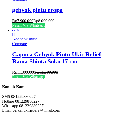
gebyok pintu eropa
Rp
7.900.000
Rp
8.000.000
Pesan Via Whatsapp
-
2
%
Add to wishlist
Compare
Gapura Gebyok Pintu Ukir Relief
Rama Shinta Soko 17 cm
Rp
11.300.000
Rp
11.500.000
Pesan Via Whatsapp
Kontak Kami
SMS 081229880227
Hotline 081229880227
Whatsapp 081229880227
Email berkahukirjepara@gmail.com