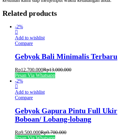
kesulitan kami siap menjemput waktu kedatangan anda.
Related products
-
2
%
Add to wishlist
Compare
Gebyok Bali Minimalis Terbaru
Rp
12.700.000
Rp
13.000.000
Pesan Via Whatsapp
-
2
%
Add to wishlist
Compare
Gebyok Gapura Pintu Full Ukir
Boboan/ Lobang-lobang
Rp
9.500.000
Rp
9.700.000
Pesan Via Whatsapp