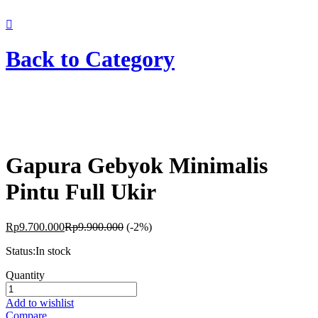
Chat Kami Sekarang
Back to
Category
Gapura Gebyok Minimalis
Pintu Full Ukir
Rp
9.700.000
Rp
9.900.000
(-2%)
Status:
In stock
Gapura
Quantity
Gebyok
Minimalis
Add to wishlist
Pintu
Compare