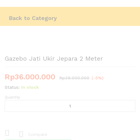
Chat Kami Sekarang
Back to
Category
Gazebo Jati Ukir Jepara 2 Meter
Rp
36.000.000
Rp
38.000.000
(-5%)
Status:
In stock
Quantity
Gazebo
Jati
Ukir
Jepara
2
Meter
Compare
quantity