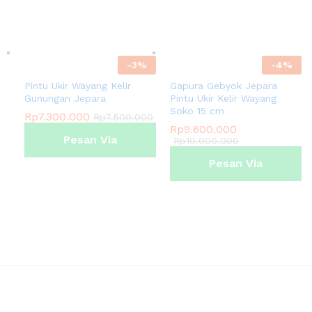
Whatsapp
Whatsapp
-
3
%
-
4
%
Pintu Ukir Wayang Kelir
Gapura Gebyok Jepara
Gunungan Jepara
Pintu Ukir Kelir Wayang
Soko 15 cm
Rp
7.300.000
Rp
7.500.000
Rp
9.600.000
Pesan Via
Rp
10.000.000
Pesan Via
Whatsapp
Whatsapp