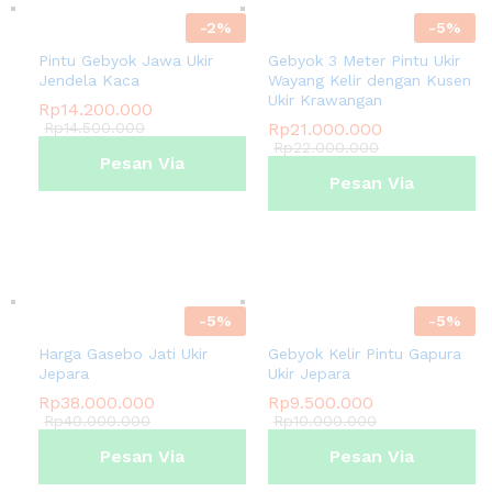
-
2
%
-
5
%
Pintu Gebyok Jawa Ukir
Gebyok 3 Meter Pintu Ukir
Jendela Kaca
Wayang Kelir dengan Kusen
Ukir Krawangan
Rp
14.200.000
Rp
14.500.000
Rp
21.000.000
Rp
22.000.000
Pesan Via
Pesan Via
Whatsapp
Whatsapp
-
5
%
-
5
%
Harga Gasebo Jati Ukir
Gebyok Kelir Pintu Gapura
Jepara
Ukir Jepara
Rp
38.000.000
Rp
9.500.000
Rp
40.000.000
Rp
10.000.000
Pesan Via
Pesan Via