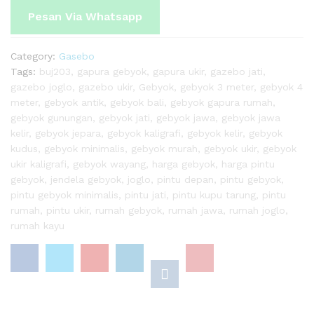
Pesan Via Whatsapp
Category:
Gasebo
Tags:
buj203
,
gapura gebyok
,
gapura ukir
,
gazebo jati
,
gazebo joglo
,
gazebo ukir
,
Gebyok
,
gebyok 3 meter
,
gebyok 4
meter
,
gebyok antik
,
gebyok bali
,
gebyok gapura rumah
,
gebyok gunungan
,
gebyok jati
,
gebyok jawa
,
gebyok jawa
kelir
,
gebyok jepara
,
gebyok kaligrafi
,
gebyok kelir
,
gebyok
kudus
,
gebyok minimalis
,
gebyok murah
,
gebyok ukir
,
gebyok
ukir kaligrafi
,
gebyok wayang
,
harga gebyok
,
harga pintu
gebyok
,
jendela gebyok
,
joglo
,
pintu depan
,
pintu gebyok
,
pintu gebyok minimalis
,
pintu jati
,
pintu kupu tarung
,
pintu
rumah
,
pintu ukir
,
rumah gebyok
,
rumah jawa
,
rumah joglo
,
rumah kayu