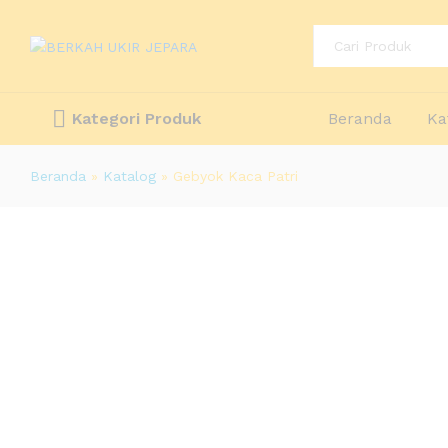
Description
All
Kategori Produk
Beranda
Ka
Beranda
»
Katalog
»
Gebyok Kaca Patri