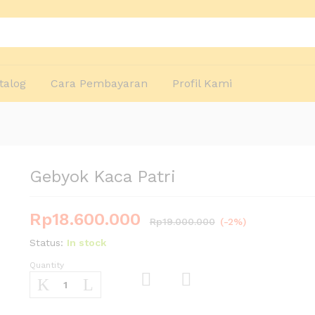
talog
Cara Pembayaran
Profil Kami
Gebyok Kaca Patri
Rp
18.600.000
Rp
19.000.000
(-2%)
Status:
In stock
Quantity
Gebyok
Kaca
Patri
Com
quantity