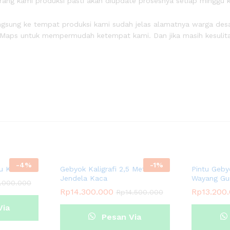
rang kami produksi pasti akan diupdate prosesnya setiap minggu
 langsung ke tempat produksi kami sudah jelas alamatnya warga de
e Maps untuk mempermudah ketempat kami. Dan jika masih kesulita
-
4
%
-
1
%
tu Kaca
Gebyok Kaligrafi 2,5 Meter
Pintu Geby
Jendela Kaca
Wayang Gun
4.000.000
Rp
14.300.000
Rp
13.200
Rp
14.500.000
Via
Pesan Via