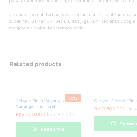
pada ukuran model dan tingkat kerumitan produk. Setelah ba
Jika anda pernah tertipu waktu belanja online silahkan cek
sudah tau Berkah Ukir Jepara dan juga kami sediakan Googl
menjemput waktu kedatangan anda.
Related products
-
2
%
Gebyok Pintu Wayang Kelir
Gebyok 3 Meter Pin
Gunungan Termurah
Rp
13.500.000
Rp
1
Rp
9.400.000
Rp
9.600.000
Pesan 
Pesan Via