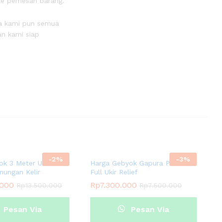
 ke pemesan barang.
sa kami pun semua
n kami siap
-
2
%
-
3
%
ok 3 Meter Ukir
Harga Gebyok Gapura Pintu
ungan Kelir
Full Ukir Relief
.000
Rp
7.300.000
Rp
13.500.000
Rp
7.500.000
Pesan Via
Pesan Via