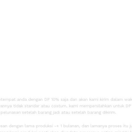
m ketempat anda dengan DP 10% saja dan akan kami kirim dalam wak
kurannya tidak standar atau costum, kami mempersilahkan untuk D
lunasan setelah barang jadi atau setelah barang dikirim.
san dengan lama produksi -+ 1 bulanan, dan lamanya proses itu j