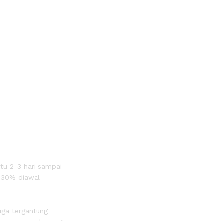
tu 2-3 hari sampai
P 30% diawal
uga tergantung