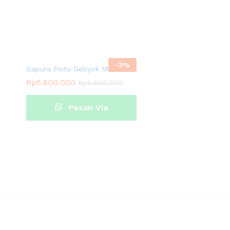
Whatsap
Whatsapp
-
3
%
Gapura Pintu Gebyok Minimalis
Rp
5.600.000
Rp
5.800.000
Pesan Via
Whatsapp