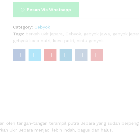
pare
Pesan Via Whatsapp
Category:
Gebyok
Tags:
berkah ukir jepara
,
Gebyok
,
gebyok jawa
,
gebyok jepa
gebyok kaca patri
,
kaca patri
,
pintu gebyok
jakan oleh tangan-tangan terampil putra Jepara yang sudah berpe
kah Ukir Jepara menjadi lebih indah, bagus dan halus.