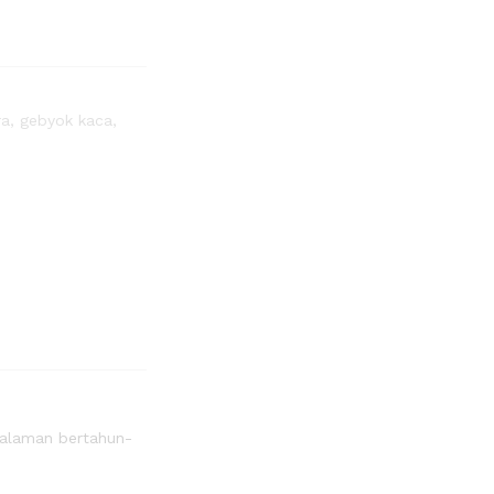
ra
,
gebyok kaca
,
ngalaman bertahun-