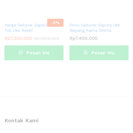
Whatsapp
Whatsapp
-
3
%
Harga Gebyok Gapura Pintu
Pintu Gebyok Gapura Ukir
Full Ukir Relief
Wayang Rama Shinta
Rp
7.300.000
Rp
7.400.000
Rp
7.500.000
Pesan Via
Pesan Via
Whatsapp
Whatsapp
Kontak Kami