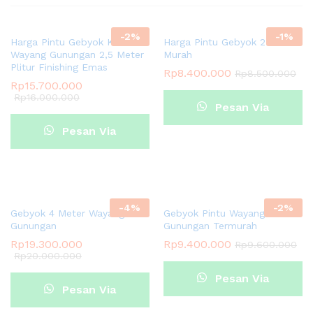
-
2
%
-
1
%
Harga Pintu Gebyok Kelir
Harga Pintu Gebyok 2 Meter
Wayang Gunungan 2,5 Meter
Murah
Plitur Finishing Emas
Rp
8.400.000
Rp
8.500.000
Rp
15.700.000
Rp
16.000.000
Pesan Via
Pesan Via
Whatsapp
Whatsapp
-
4
%
-
2
%
Gebyok 4 Meter Wayang Kelir
Gebyok Pintu Wayang Kelir
Gunungan
Gunungan Termurah
Rp
19.300.000
Rp
9.400.000
Rp
9.600.000
Rp
20.000.000
Pesan Via
Pesan Via