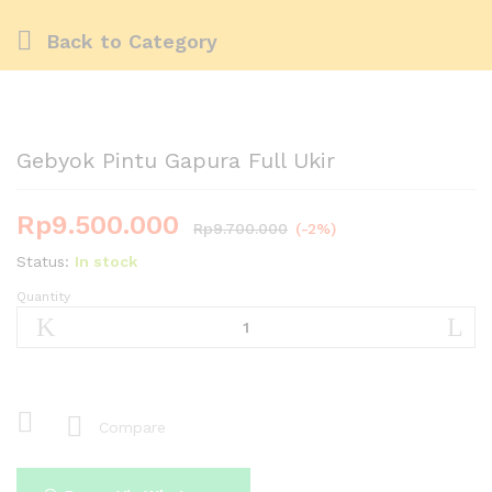
Back to
Category
Gebyok Pintu Gapura Full Ukir
Rp
9.500.000
Rp
9.700.000
(-2%)
Status:
In stock
Quantity
Gebyok
Pintu
Gapura
Full
Ukir
quantity
Compare