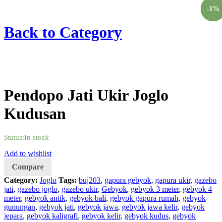
Chat Kami Sekarang
-
-
-
-
5
3
2
1
%
%
%
%
Back to
Category
Pendopo Jati Ukir Joglo
Kudusan
Status:
In stock
Add to wishlist
Compare
Category:
Joglo
Tags:
buj203
,
gapura gebyok
,
gapura ukir
,
gazebo
jati
,
gazebo joglo
,
gazebo ukir
,
Gebyok
,
gebyok 3 meter
,
gebyok 4
meter
,
gebyok antik
,
gebyok bali
,
gebyok gapura rumah
,
gebyok
gunungan
,
gebyok jati
,
gebyok jawa
,
gebyok jawa kelir
,
gebyok
jepara
,
gebyok kaligrafi
,
gebyok kelir
,
gebyok kudus
,
gebyok