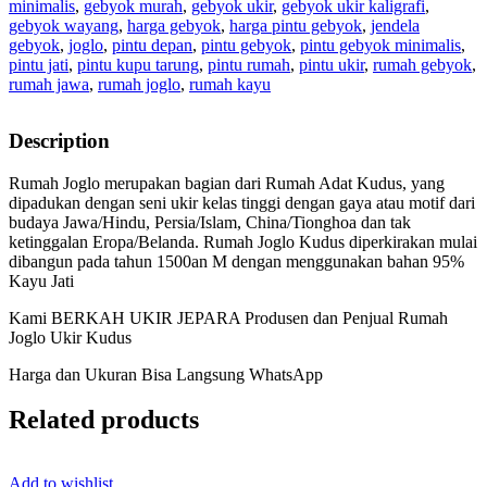
minimalis
,
gebyok murah
,
gebyok ukir
,
gebyok ukir kaligrafi
,
gebyok wayang
,
harga gebyok
,
harga pintu gebyok
,
jendela
gebyok
,
joglo
,
pintu depan
,
pintu gebyok
,
pintu gebyok minimalis
,
pintu jati
,
pintu kupu tarung
,
pintu rumah
,
pintu ukir
,
rumah gebyok
,
rumah jawa
,
rumah joglo
,
rumah kayu
Description
Rumah Joglo merupakan bagian dari Rumah Adat Kudus, yang
dipadukan dengan seni ukir kelas tinggi dengan gaya atau motif dari
budaya Jawa/Hindu, Persia/Islam, China/Tionghoa dan tak
ketinggalan Eropa/Belanda. Rumah Joglo Kudus diperkirakan mulai
dibangun pada tahun 1500an M dengan menggunakan bahan 95%
Kayu Jati
Kami BERKAH UKIR JEPARA Produsen dan Penjual Rumah
Joglo Ukir Kudus
Harga dan Ukuran Bisa Langsung WhatsApp
Related products
Add to wishlist