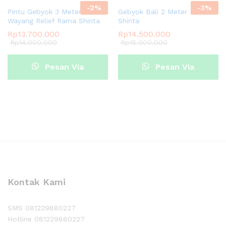
-
2
%
-
3
%
Pintu Gebyok 3 Meter Ukir
Gebyok Bali 2 Meter Rama
Wayang Relief Rama Shinta
Shinta
Rp
13.700.000
Rp
14.500.000
Rp
14.000.000
Rp
15.000.000
Pesan Via
Pesan Via
Whatsapp
Whatsapp
Kontak Kami
SMS 081229880227
Hotline 081229880227