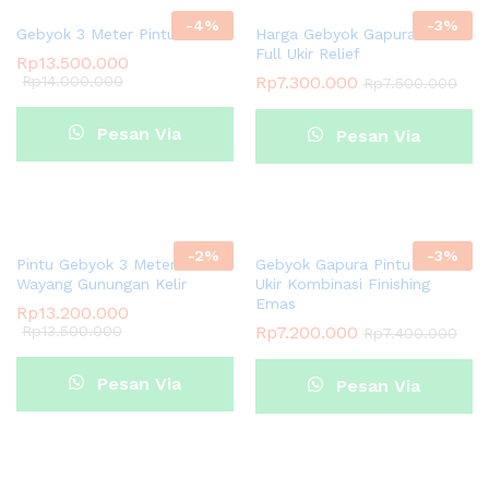
-
4
%
-
3
%
Gebyok 3 Meter Pintu Kaca
Harga Gebyok Gapura Pintu
Full Ukir Relief
Rp
13.500.000
Rp
14.000.000
Rp
7.300.000
Rp
7.500.000
Pesan Via
Pesan Via
Whatsapp
Whatsapp
-
2
%
-
3
%
Pintu Gebyok 3 Meter Ukir
Gebyok Gapura Pintu Full
Wayang Gunungan Kelir
Ukir Kombinasi Finishing
Emas
Rp
13.200.000
Rp
13.500.000
Rp
7.200.000
Rp
7.400.000
Pesan Via
Pesan Via
Whatsapp
Whatsapp