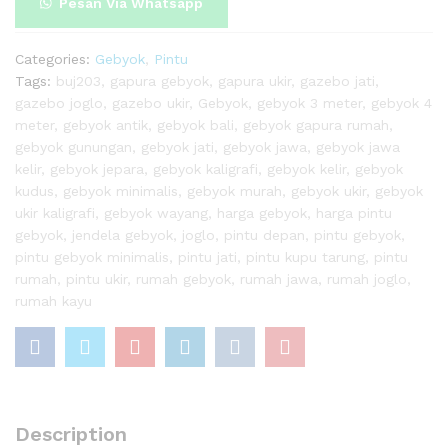
Pesan Via Whatsapp
Categories:
Gebyok
,
Pintu
Tags:
buj203
,
gapura gebyok
,
gapura ukir
,
gazebo jati
,
gazebo joglo
,
gazebo ukir
,
Gebyok
,
gebyok 3 meter
,
gebyok 4
meter
,
gebyok antik
,
gebyok bali
,
gebyok gapura rumah
,
gebyok gunungan
,
gebyok jati
,
gebyok jawa
,
gebyok jawa
kelir
,
gebyok jepara
,
gebyok kaligrafi
,
gebyok kelir
,
gebyok
kudus
,
gebyok minimalis
,
gebyok murah
,
gebyok ukir
,
gebyok
ukir kaligrafi
,
gebyok wayang
,
harga gebyok
,
harga pintu
gebyok
,
jendela gebyok
,
joglo
,
pintu depan
,
pintu gebyok
,
pintu gebyok minimalis
,
pintu jati
,
pintu kupu tarung
,
pintu
rumah
,
pintu ukir
,
rumah gebyok
,
rumah jawa
,
rumah joglo
,
rumah kayu
Description