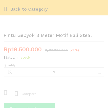
Back to
Category
Pintu Gebyok 3 Meter Motif Bali Steal
Rp
19.500.000
Rp
20.000.000
(-3%)
Status:
In stock
Quantity
Pintu
Gebyok
3
Meter
Motif
Bali
Compare
Steal
quantity