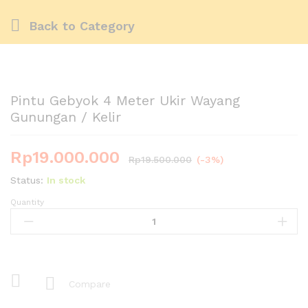
Back to
Category
Pintu Gebyok 4 Meter Ukir Wayang
Gunungan / Kelir
Rp
19.000.000
Rp
19.500.000
(-3%)
Status:
In stock
Quantity
Pintu
Gebyok
4
Meter
Ukir
Wayang
Compare
Gunungan