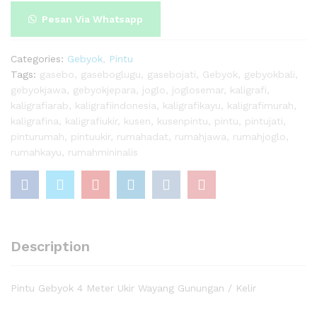
/
Kelir
Pesan Via Whatsapp
quantity
Categories:
Gebyok
,
Pintu
Tags:
gasebo
,
gaseboglugu
,
gasebojati
,
Gebyok
,
gebyokbali
,
gebyokjawa
,
gebyokjepara
,
joglo
,
joglosemar
,
kaligrafi
,
kaligrafiarab
,
kaligrafiindonesia
,
kaligrafikayu
,
kaligrafimurah
,
kaligrafina
,
kaligrafiukir
,
kusen
,
kusenpintu
,
pintu
,
pintujati
,
pinturumah
,
pintuukir
,
rumahadat
,
rumahjawa
,
rumahjoglo
,
rumahkayu
,
rumahmininalis
Description
Pintu Gebyok 4 Meter Ukir Wayang Gunungan / Kelir