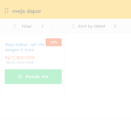
meja dapur
Sort by latest
Filter
-
2
%
Meja Makan Jati Ukir Jepara
dengan 8 Kursi
Rp
12.800.000
Rp
13.000.000
Pesan Via
Whatsapp