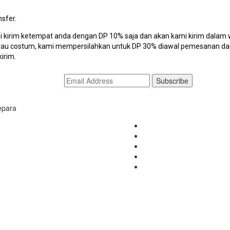
sfer.
mi kirim ketempat anda dengan DP 10% saja dan akan kami kirim dalam wa
 atau costum, kami mempersilahkan untuk DP 30% diawal pemesanan da
irim.
epara