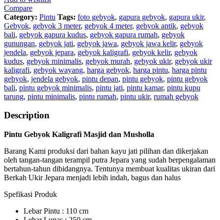
quantity
Compare
Category:
Pintu
Tags:
foto gebyok
,
gapura gebyok
,
gapura ukir
,
Gebyok
,
gebyok 3 meter
,
gebyok 4 meter
,
gebyok antik
,
gebyok
bali
,
gebyok gapura kudus
,
gebyok gapura rumah
,
gebyok
gunungan
,
gebyok jati
,
gebyok jawa
,
gebyok jawa kelir
,
gebyok
jendela
,
gebyok jepara
,
gebyok kaligrafi
,
gebyok kelir
,
gebyok
kudus
,
gebyok minimalis
,
gebyok murah
,
gebyok ukir
,
gebyok ukir
kaligrafi
,
gebyok wayang
,
harga gebyok
,
harga pintu
,
harga pintu
gebyok
,
jendela gebyok
,
pintu depan
,
pintu gebyok
,
pintu gebyok
bali
,
pintu gebyok minimalis
,
pintu jati
,
pintu kamar
,
pintu kupu
tarung
,
pintu minimalis
,
pintu rumah
,
pintu ukir
,
rumah gebyok
Description
Pintu Gebyok Kaligrafi Masjid dan Musholla
Barang Kami produksi dari bahan kayu jati pilihan dan dikerjakan
oleh tangan-tangan terampil putra Jepara yang sudah berpengalaman
bertahun-tahun dibidangnya. Tentunya membuat kualitas ukiran dari
Berkah Ukir Jepara menjadi lebih indah, bagus dan halus
Spefikasi Produk
Lebar Pintu : 110 cm
Lebar Lunas : 250 cm