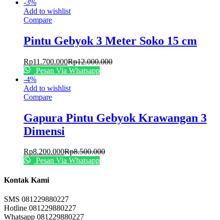
-
3
%
Add to wishlist
Compare
Pintu Gebyok 3 Meter Soko 15 cm
Rp
11.700.000
Rp
12.000.000
Pesan Via Whatsapp
-
4
%
Add to wishlist
Compare
Gapura Pintu Gebyok Krawangan 3
Dimensi
Rp
8.200.000
Rp
8.500.000
Pesan Via Whatsapp
Kontak Kami
SMS 081229880227
Hotline 081229880227
Whatsapp 081229880227