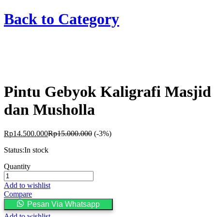
Back to
Category
Pintu Gebyok Kaligrafi Masjid
dan Musholla
Rp
14.500.000
Rp
15.000.000
(-3%)
Status:
In stock
Pintu
Quantity
Gebyok
Kaligrafi
Add to wishlist
Masjid
Compare
dan
Pesan Via Whatsapp
Musholla
Add to wishlist