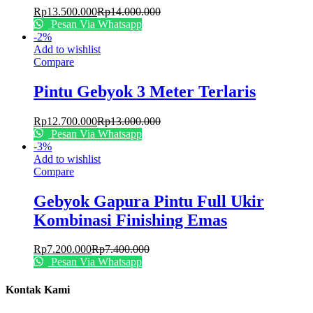
Rp
13.500.000
Rp
14.000.000
Pesan Via Whatsapp
-
2
%
Add to wishlist
Compare
Pintu Gebyok 3 Meter Terlaris
Rp
12.700.000
Rp
13.000.000
Pesan Via Whatsapp
-
3
%
Add to wishlist
Compare
Gebyok Gapura Pintu Full Ukir
Kombinasi Finishing Emas
Rp
7.200.000
Rp
7.400.000
Pesan Via Whatsapp
Kontak Kami