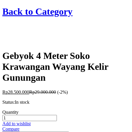
Back to
Category
Gebyok 4 Meter Soko
Krawangan Wayang Kelir
Gunungan
Rp
28.500.000
Rp
29.000.000
(-2%)
Status:
In stock
Gebyok
Quantity
4
Meter
Add to wishlist
Soko
Compare