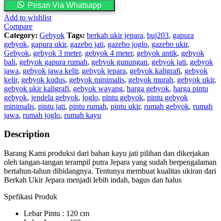
Krawangan
Pesan Via Whatsapp
Wayang
Add to wishlist
Kelir
Compare
Gunungan
Category:
Gebyok
Tags:
berkah ukir jepara
,
buj203
,
gapura
quantity
gebyok
,
gapura ukir
,
gazebo jati
,
gazebo joglo
,
gazebo ukir
,
Gebyok
,
gebyok 3 meter
,
gebyok 4 meter
,
gebyok antik
,
gebyok
bali
,
gebyok gapura rumah
,
gebyok gunungan
,
gebyok jati
,
gebyok
jawa
,
gebyok jawa kelir
,
gebyok jepara
,
gebyok kaligrafi
,
gebyok
kelir
,
gebyok kudus
,
gebyok minimalis
,
gebyok murah
,
gebyok ukir
,
gebyok ukir kaligrafi
,
gebyok wayang
,
harga gebyok
,
harga pintu
gebyok
,
jendela gebyok
,
joglo
,
pintu gebyok
,
pintu gebyok
minimalis
,
pintu jati
,
pintu rumah
,
pintu ukir
,
rumah gebyok
,
rumah
jawa
,
rumah joglo
,
rumah kayu
Description
Barang Kami produksi dari bahan kayu jati pilihan dan dikerjakan
oleh tangan-tangan terampil putra Jepara yang sudah berpengalaman
bertahun-tahun dibidangnya. Tentunya membuat kualitas ukiran dari
Berkah Ukir Jepara menjadi lebih indah, bagus dan halus
Spefikasi Produk
Lebar Pintu : 120 cm