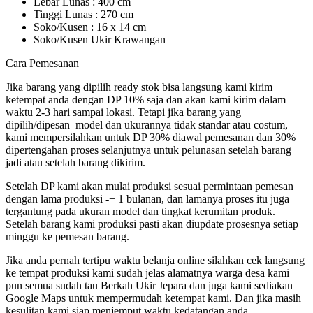
Lebar Lunas : 400 cm
Tinggi Lunas : 270 cm
Soko/Kusen : 16 x 14 cm
Soko/Kusen Ukir Krawangan
Cara Pemesanan
Jika barang yang dipilih ready stok bisa langsung kami kirim
ketempat anda dengan DP 10% saja dan akan kami kirim dalam
waktu 2-3 hari sampai lokasi. Tetapi jika barang yang
dipilih/dipesan model dan ukurannya tidak standar atau costum,
kami mempersilahkan untuk DP 30% diawal pemesanan dan 30%
dipertengahan proses selanjutnya untuk pelunasan setelah barang
jadi atau setelah barang dikirim.
Setelah DP kami akan mulai produksi sesuai permintaan pemesan
dengan lama produksi -+ 1 bulanan, dan lamanya proses itu juga
tergantung pada ukuran model dan tingkat kerumitan produk.
Setelah barang kami produksi pasti akan diupdate prosesnya setiap
minggu ke pemesan barang.
Jika anda pernah tertipu waktu belanja online silahkan cek langsung
ke tempat produksi kami sudah jelas alamatnya warga desa kami
pun semua sudah tau Berkah Ukir Jepara dan juga kami sediakan
Google Maps untuk mempermudah ketempat kami. Dan jika masih
kesulitan kami siap menjemput waktu kedatangan anda.