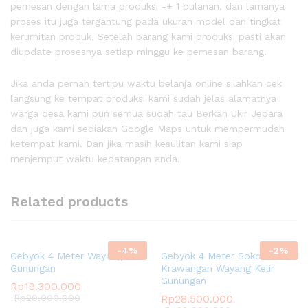
pemesan dengan lama produksi -+ 1 bulanan, dan lamanya
proses itu juga tergantung pada ukuran model dan tingkat
kerumitan produk. Setelah barang kami produksi pasti akan
diupdate prosesnya setiap minggu ke pemesan barang.
Jika anda pernah tertipu waktu belanja online silahkan cek
langsung ke tempat produksi kami sudah jelas alamatnya
warga desa kami pun semua sudah tau Berkah Ukir Jepara
dan juga kami sediakan Google Maps untuk mempermudah
ketempat kami. Dan jika masih kesulitan kami siap
menjemput waktu kedatangan anda.
Related products
-
4
%
-
2
%
Gebyok 4 Meter Wayang Kelir
Gebyok 4 Meter Soko
Gunungan
Krawangan Wayang Kelir
Gunungan
Rp
19.300.000
Rp
20.000.000
Rp
28.500.000