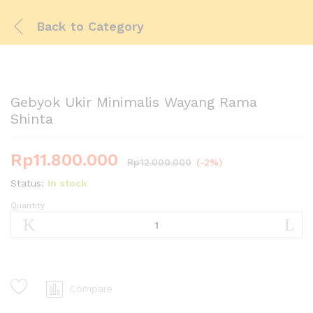
Back to
Category
Gebyok Ukir Minimalis Wayang Rama
Shinta
Rp
11.800.000
Rp
12.000.000
(-2%)
Status:
In stock
Quantity
Gebyok
Ukir
Minimalis
Wayang
Rama
Shinta
Compare
quantity