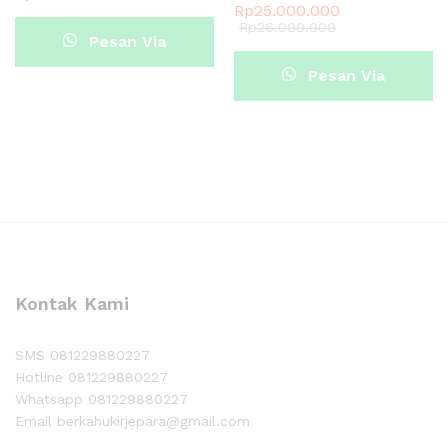
Rp
25.000.000
Rp
26.000.000
Pesan Via
Pesan Via
Whatsapp
Whatsapp
Kontak Kami
SMS 081229880227
Hotline 081229880227
Whatsapp 081229880227
Email berkahukirjepara@gmail.com