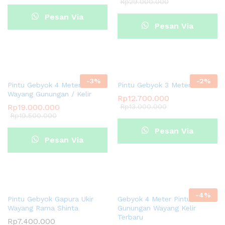
Rp
29.000.000
Pesan Via
Pesan Via
Whatsapp
Whatsapp
-
3
%
-
2
%
Pintu Gebyok 4 Meter Ukir
Pintu Gebyok 3 Meter Terlaris
Wayang Gunungan / Kelir
Rp
12.700.000
Rp
19.000.000
Rp
13.000.000
Rp
19.500.000
Pesan Via
Pesan Via
Whatsapp
Whatsapp
-
4
%
Pintu Gebyok Gapura Ukir
Gebyok 4 Meter Pintu Ukir
Wayang Rama Shinta
Gunungan Wayang Kelir
Terbaru
Rp
7.400.000