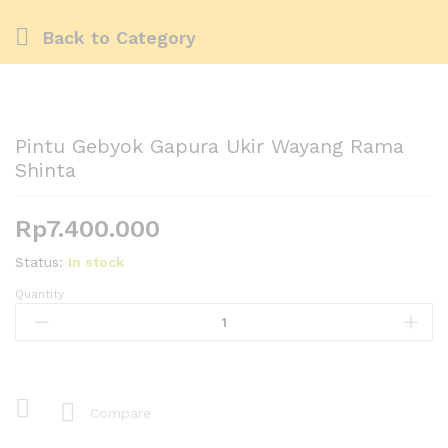
Back to
Category
Pintu Gebyok Gapura Ukir Wayang Rama
Shinta
Rp
7.400.000
Status:
In stock
Quantity
Pintu
Gebyok
Gapura
Ukir
Wayang
Rama
Compare
Shinta