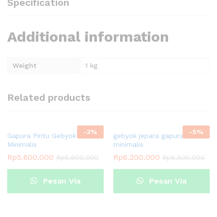
Specification
Additional information
Weight
1 kg
Related products
-
3
%
-
5
%
Gapura Pintu Gebyok
gebyok jepara gapura
Minimalis
minimalis
Rp
5.600.000
Rp
6.200.000
Rp
5.800.000
Rp
6.500.000
Pesan Via
Pesan Via
Whatsapp
Whatsapp