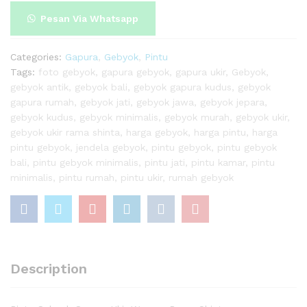
quantity
Pesan Via Whatsapp
Categories:
Gapura
,
Gebyok
,
Pintu
Tags:
foto gebyok
,
gapura gebyok
,
gapura ukir
,
Gebyok
,
gebyok antik
,
gebyok bali
,
gebyok gapura kudus
,
gebyok
gapura rumah
,
gebyok jati
,
gebyok jawa
,
gebyok jepara
,
gebyok kudus
,
gebyok minimalis
,
gebyok murah
,
gebyok ukir
,
gebyok ukir rama shinta
,
harga gebyok
,
harga pintu
,
harga
pintu gebyok
,
jendela gebyok
,
pintu gebyok
,
pintu gebyok
bali
,
pintu gebyok minimalis
,
pintu jati
,
pintu kamar
,
pintu
minimalis
,
pintu rumah
,
pintu ukir
,
rumah gebyok
Description