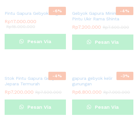
-
6
%
-
4
%
Pintu Gapura Gebyok Naga
Gebyok Gapura Minimalis
Pintu Ukir Rama Shinta
Rp
17.000.000
Rp
18.000.000
Rp
7.200.000
Rp
7.500.000
Pesan Via
Pesan Via
Whatsapp
Whatsapp
-
4
%
-
3
%
Stok Pintu Gapura Gebyok
gapura gebyok kelir
Jepara Termurah
gunungan
Rp
7.200.000
Rp
6.800.000
Rp
7.500.000
Rp
7.000.000
Pesan Via
Pesan Via
Whatsapp
Whatsapp