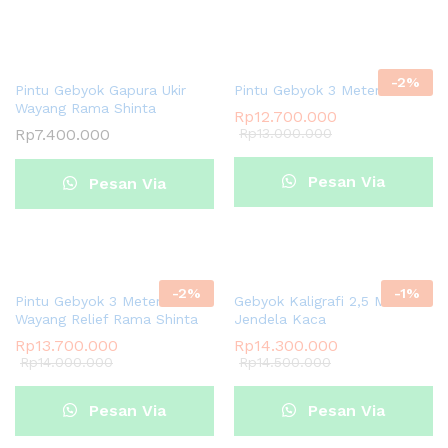
Whatsapp
-
2
%
Pintu Gebyok Gapura Ukir
Pintu Gebyok 3 Meter Terlaris
Wayang Rama Shinta
Rp
12.700.000
Rp
7.400.000
Rp
13.000.000
Pesan Via
Pesan Via
Whatsapp
Whatsapp
-
2
%
-
1
%
Pintu Gebyok 3 Meter Ukir
Gebyok Kaligrafi 2,5 Meter
Wayang Relief Rama Shinta
Jendela Kaca
Rp
13.700.000
Rp
14.300.000
Rp
14.000.000
Rp
14.500.000
Pesan Via
Pesan Via