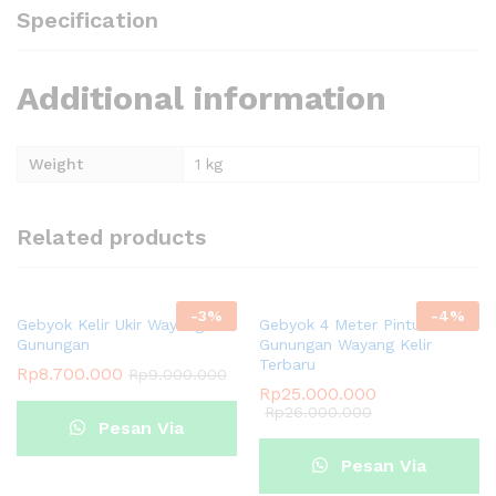
Specification
Additional information
Weight
1 kg
Related products
-
3
%
-
4
%
Gebyok Kelir Ukir Wayang
Gebyok 4 Meter Pintu Ukir
Gunungan
Gunungan Wayang Kelir
Terbaru
Rp
8.700.000
Rp
9.000.000
Rp
25.000.000
Rp
26.000.000
Pesan Via
Pesan Via
Whatsapp