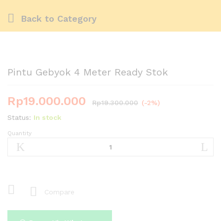
Back to
Category
Pintu Gebyok 4 Meter Ready Stok
Rp
19.000.000
Rp
19.300.000
(-2%)
Status:
In stock
Quantity
Pintu
Gebyok
4
Meter
Ready
Stok
Compare
quantity