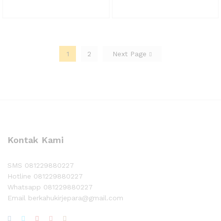
Whatsapp
1
2
Next Page
Kontak Kami
SMS 081229880227
Hotline 081229880227
Whatsapp 081229880227
Email berkahukirjepara@gmail.com