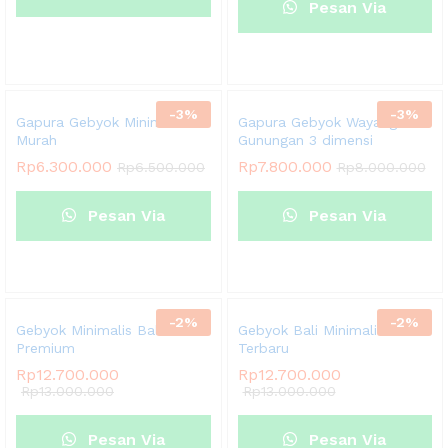
Pesan Via
Whatsapp
Whatsapp
-
3
%
-
3
%
Gapura Gebyok Minimalis
Gapura Gebyok Wayang Kelir
Murah
Gunungan 3 dimensi
Rp
6.300.000
Rp
7.800.000
Rp
6.500.000
Rp
8.000.000
Pesan Via
Pesan Via
Whatsapp
Whatsapp
-
2
%
-
2
%
Gebyok Minimalis Bali
Gebyok Bali Minimalis
Premium
Terbaru
Rp
12.700.000
Rp
12.700.000
Rp
13.000.000
Rp
13.000.000
Pesan Via
Pesan Via