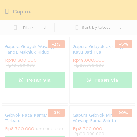
Gapura
Sort by latest
Filter
-
2
%
-
5
%
Gapura Gebyok Wayang Kelir
Gapura Gebyok Ukir Naga
Tanpa Makhluk Hidup
Kayu Jati Tua
Rp
10.300.000
Rp
19.000.000
Rp
10.500.000
Rp
20.000.000
Pesan Via
Pesan Via
Whatsapp
Whatsapp
-
3
%
-
90
%
Gebyok Naga Kamar Murah
Gapura Gebyok Minimalis
Terbaru
Wayang Rama Shinta
Rp
8.700.000
Rp
8.700.000
Rp
9.000.000
Rp
90.000.000