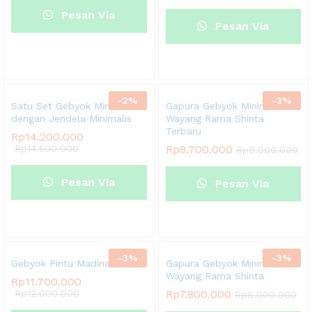
Pesan Via
Pesan Via
Whatsapp
Whatsapp
-
2
%
-
3
%
Satu Set Gebyok Minimalis
Gapura Gebyok Minimalis
dengan Jendela Minimalis
Wayang Rama Shinta
Terbaru
Rp
14.200.000
Rp
14.500.000
Rp
8.700.000
Rp
9.000.000
Pesan Via
Pesan Via
Whatsapp
Whatsapp
-
3
%
-
3
%
Gebyok Pintu Madinah
Gapura Gebyok Minimalis
Wayang Rama Shinta
Rp
11.700.000
Rp
12.000.000
Rp
7.800.000
Rp
8.000.000