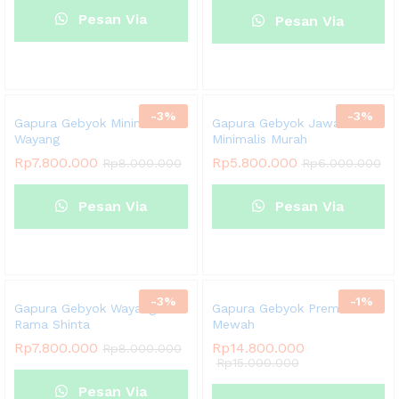
Pesan Via
Pesan Via
Whatsapp
Whatsapp
-
3
%
-
3
%
Gapura Gebyok Minimalis
Gapura Gebyok Jawa
Wayang
Minimalis Murah
Rp
7.800.000
Rp
5.800.000
Rp
8.000.000
Rp
6.000.000
Pesan Via
Pesan Via
Whatsapp
Whatsapp
-
3
%
-
1
%
Gapura Gebyok Wayang
Gapura Gebyok Premium
Rama Shinta
Mewah
Rp
7.800.000
Rp
14.800.000
Rp
8.000.000
Rp
15.000.000
Pesan Via