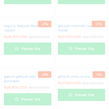
Whatsapp
Whatsapp
-
3
%
-
2
%
Gapura Gebyok Minimalis
gebyok minimalis sepaket
Jepara
murah
Rp
6.300.000
Rp
9.500.000
Rp
6.500.000
Rp
9.700.000
Pesan Via
Pesan Via
Whatsapp
Whatsapp
-
3
%
-
1
%
gapura gebyok kelir
gebyok pintu eropa
gunungan
Rp
7.900.000
Rp
8.000.000
Rp
6.800.000
Rp
7.000.000
Pesan Via
Pesan Via
Whatsapp