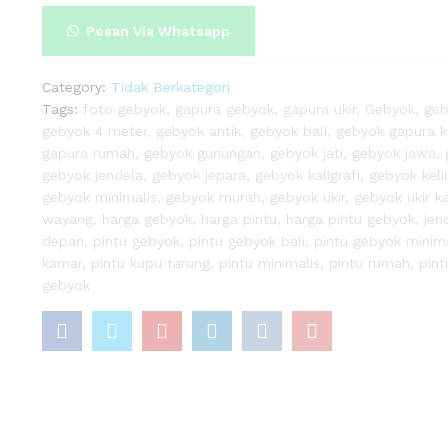
pare
Minimalis
Pesan Via Whatsapp
quantity
Category:
Tidak Berkategori
Tags:
foto gebyok
,
gapura gebyok
,
gapura ukir
,
Gebyok
,
geb
gebyok 4 meter
,
gebyok antik
,
gebyok bali
,
gebyok gapura 
gapura rumah
,
gebyok gunungan
,
gebyok jati
,
gebyok jawa
,
gebyok jendela
,
gebyok jepara
,
gebyok kaligrafi
,
gebyok kelir
gebyok minimalis
,
gebyok murah
,
gebyok ukir
,
gebyok ukir ka
wayang
,
harga gebyok
,
harga pintu
,
harga pintu gebyok
,
jen
depan
,
pintu gebyok
,
pintu gebyok bali
,
pintu gebyok minima
kamar
,
pintu kupu tarung
,
pintu minimalis
,
pintu rumah
,
pint
gebyok