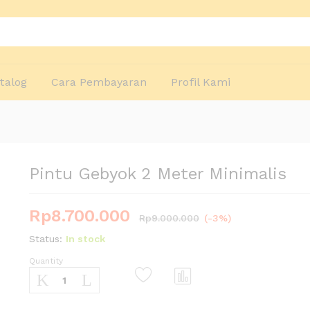
talog
Cara Pembayaran
Profil Kami
Pintu Gebyok 2 Meter Minimalis
Rp
8.700.000
Rp
9.000.000
(-3%)
Status:
In stock
Quantity
Pintu
Gebyok
2
Com
Meter