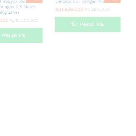
u Gebyok Kelir
Jendela Ukir dengan Pintu Kaca
nungan 2,5 Meter
Rp
1.950.000
Rp
2.100.000
shing Emas
.000
Rp
16.000.000
Pesan Via
Pesan Via
Whatsapp
Whatsapp