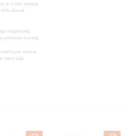
tu 2-3 hari sampai
P 30% diawal
uga tergantung
 ke pemesan barang.
sa kami pun semua
n kami siap
-
2
%
-
7
%