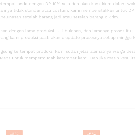
m ketempat anda dengan DP 10% saja dan akan kami kirim dalam wak
kurannya tidak standar atau costum, kami mempersilahkan untuk D
lunasan setelah barang jadi atau setelah barang dikirim.
san dengan lama produksi -+ 1 bulanan, dan lamanya proses itu j
rang kami produksi pasti akan diupdate prosesnya setiap minggu
 langsung ke tempat produksi kami sudah jelas alamatnya warga de
e Maps untuk mempermudah ketempat kami. Dan jika masih kesulita
-
3
%
-
5
%