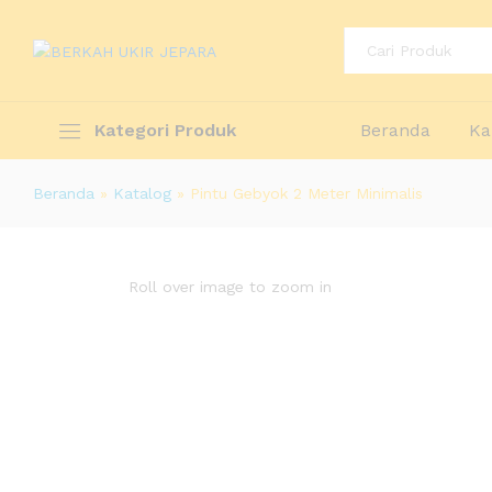
Description
Specification
All
Kategori Produk
Beranda
Ka
Beranda
»
Katalog
»
Pintu Gebyok 2 Meter Minimalis
Roll over image to zoom in