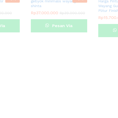
ir
gebyok minimalis wayang rama
Harga Pint
shinta
Wayang Gu
Plitur Fini
Rp
37.000.000
00.000
Rp
39.000.000
Rp
15.700
Via
Pesan Via
p
Whatsapp