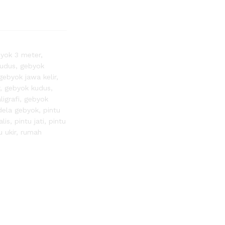
yok 3 meter
,
kudus
,
gebyok
gebyok jawa kelir
,
,
gebyok kudus
,
ligrafi
,
gebyok
dela gebyok
,
pintu
lis
,
pintu jati
,
pintu
u ukir
,
rumah