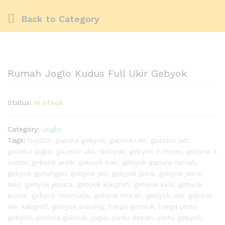
Back to
Category
Rumah Joglo Kudus Full Ukir Gebyok
Status:
In stock
Category:
Joglo
Tags:
buj203
,
gapura gebyok
,
gapura ukir
,
gazebo jati
,
gazebo joglo
,
gazebo ukir
,
Gebyok
,
gebyok 3 meter
,
gebyok 4
meter
,
gebyok antik
,
gebyok bali
,
gebyok gapura rumah
,
gebyok gunungan
,
gebyok jati
,
gebyok jawa
,
gebyok jawa
kelir
,
gebyok jepara
,
gebyok kaligrafi
,
gebyok kelir
,
gebyok
kudus
,
gebyok minimalis
,
gebyok murah
,
gebyok ukir
,
gebyok
ukir kaligrafi
,
gebyok wayang
,
harga gebyok
,
harga pintu
gebyok
,
jendela gebyok
,
joglo
,
pintu depan
,
pintu gebyok
,