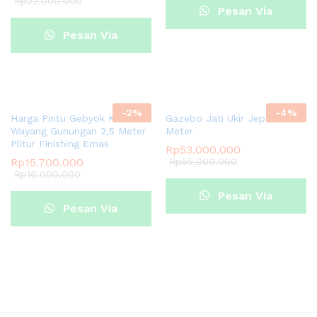
Rp
22.000.000
Pesan Via
Pesan Via
Whatsapp
Whatsapp
-
2
%
-
4
%
Harga Pintu Gebyok Kelir
Gazebo Jati Ukir Jepara 3
Wayang Gunungan 2,5 Meter
Meter
Plitur Finishing Emas
Rp
53.000.000
Rp
15.700.000
Rp
55.000.000
Rp
16.000.000
Pesan Via
Pesan Via
Whatsapp
Whatsapp