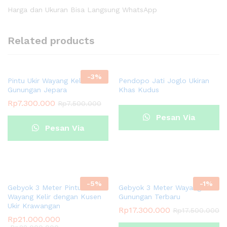
Harga dan Ukuran Bisa Langsung WhatsApp
Related products
-
3
%
Pintu Ukir Wayang Kelir
Pendopo Jati Joglo Ukiran
Gunungan Jepara
Khas Kudus
Rp
7.300.000
Rp
7.500.000
Pesan Via
Pesan Via
Whatsapp
Whatsapp
-
5
%
-
1
%
Gebyok 3 Meter Pintu Ukir
Gebyok 3 Meter Wayang Kelir
Wayang Kelir dengan Kusen
Gunungan Terbaru
Ukir Krawangan
Rp
17.300.000
Rp
17.500.000
Rp
21.000.000